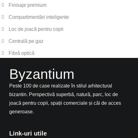
Finisaje premium
Compartimentări inteligente
Loc de joacă pentru copii
Centrală pe gaz
Fibră optică
Byzantium
Peste 100 de case realizate în stilul arhitectural
bizantin. Perspectivă superbă, natură, parc, loc de
joacă pentru copii, spații comerciale și căi de acces
generoase.
Link-uri utile