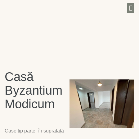
Programează o vizionare
Casă
Byzantium
Modicum
Case tip parter în suprafață